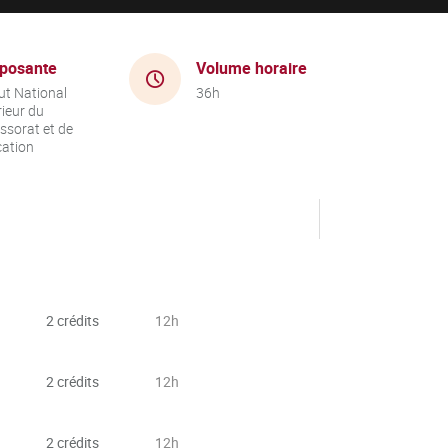
posante
Volume horaire
tut National
36h
ieur du
ssorat et de
cation
2 crédits
12h
2 crédits
12h
2 crédits
12h