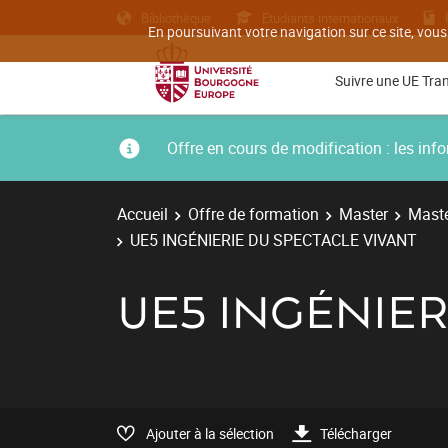
Bibliothèque
Etudiants internationaux
En poursuivant votre navigation sur ce site, vous
Suivre une UE Tra
Offre en cours de modification : les i
Accueil
Offre de formation
Master
Maste
UE5 INGÉNIERIE DU SPECTACLE VIVANT
UE5 INGÉNIER
Ajouter à la sélection
Télécharger