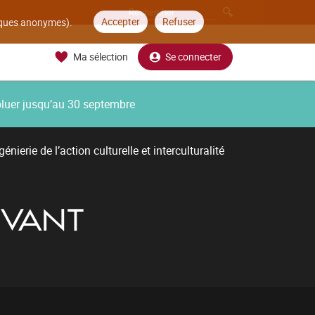
Accepter
Refuser
tiques anonymes).
Ma sélection
Se connecter
oluer jusqu’au 30 septembre
énierie de l’action culturelle et interculturalité
IVANT