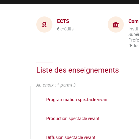
ECTS
Com
6 crédits
Insti
Supér
Profe
l'Edu
Liste des enseignements
Au choix : 1 parmi 3
Programmation spectacle vivant
Production spectacle vivant
Diffusion spectacle vivant