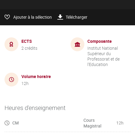
Ajouter à la sélection
Télécharger
ECTS
Composante
2 crédits
Institut National
Supérieur du
Professorat et de
l'Education
Volume horaire
12h
Heures d'enseignement
Cours
CM
12h
Magistral