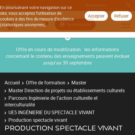
Aller à
En poursuivant votre navigation sur ce
site, vous acceptez l'utilisation de
Accepter
Refuser
cookies à des fins de mesure d'audience
Se connecter
(statistiques anonymes).
Offre en cours de modification : les informations
concernant le contenu des enseignements peuvent évoluer
jusqu’au 30 septembre
Accueil
Offre de formation
Master
Master Direction de projets ou établissements culturels
Parcours Ingénierie de l’action culturelle et
interculturalité
UE5 INGÉNIERIE DU SPECTACLE VIVANT
Production spectacle vivant
PRODUCTION SPECTACLE VIVANT