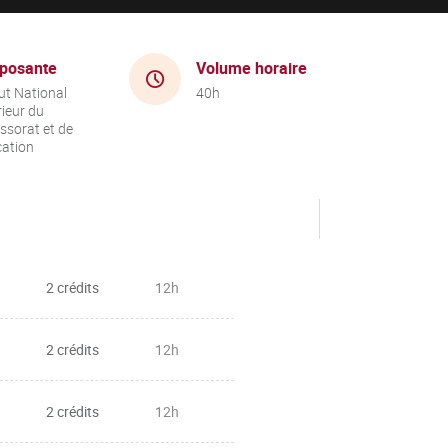
posante
Volume horaire
tut National
40h
ieur du
ssorat et de
cation
2 crédits
12h
2 crédits
12h
2 crédits
12h