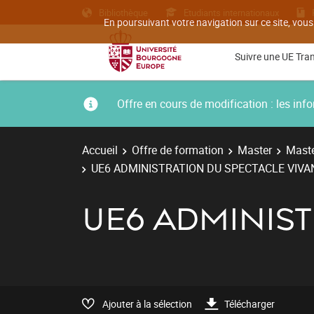
Bibliothèque
Etudiants internationaux
En poursuivant votre navigation sur ce site, vous
Suivre une UE Tra
Offre en cours de modification : les i
Accueil
Offre de formation
Master
Maste
UE6 ADMINISTRATION DU SPECTACLE VIVA
UE6 ADMINIST
Ajouter à la sélection
Télécharger