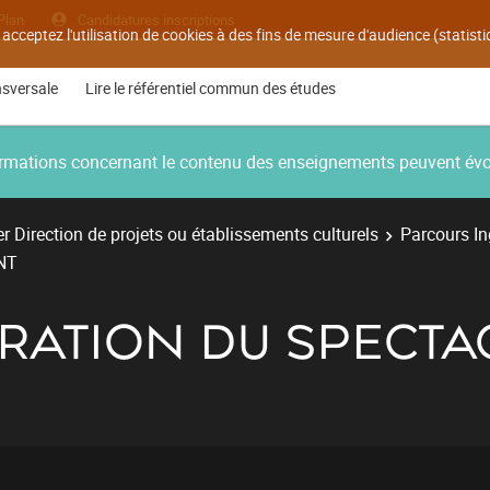
Plan
Candidatures inscriptions
 acceptez l'utilisation de cookies à des fins de mesure d'audience (statis
nsversale
Lire le référentiel commun des études
nformations concernant le contenu des enseignements peuvent év
r Direction de projets ou établissements culturels
Parcours Ing
NT
RATION DU SPECTA