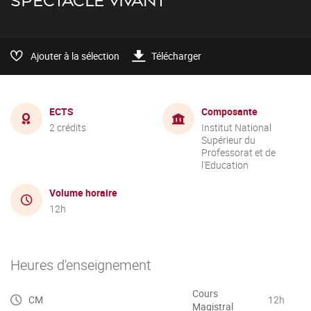
SPECTACLE VIVANT
Ajouter à la sélection
Télécharger
ECTS
Composante
2 crédits
Institut National
Supérieur du
Professorat et de
l'Education
Volume horaire
12h
Heures d'enseignement
Cours
CM
12h
Magistral