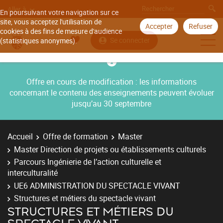
Aller à
En poursuivant votre navigation sur ce
site, vous acceptez l'utilisation de
Accepter
Refuser
cookies à des fins de mesure d'audience
Se connecter
(statistiques anonymes).
Offre en cours de modification : les informations
concernant le contenu des enseignements peuvent évoluer
jusqu’au 30 septembre
Accueil
Offre de formation
Master
Master Direction de projets ou établissements culturels
Parcours Ingénierie de l’action culturelle et
interculturalité
UE6 ADMINISTRATION DU SPECTACLE VIVANT
Structures et métiers du spectacle vivant
STRUCTURES ET MÉTIERS DU