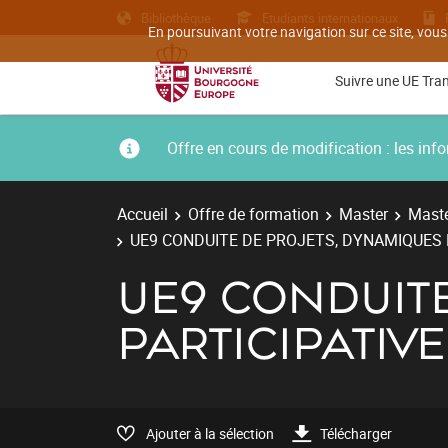
Bibliothèque
Etudiants internationaux
En poursuivant votre navigation sur ce site, vous
Suivre une UE Tra
Offre en cours de modification : les i
Accueil
Offre de formation
Master
Maste
UE9 CONDUITE DE PROJETS, DYNAMIQUES 
UE9 CONDUITE
PARTICIPATIV
Ajouter à la sélection
Télécharger