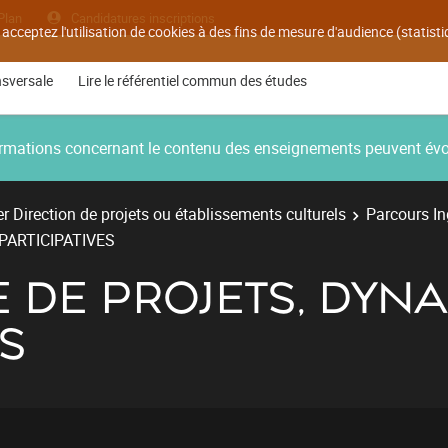
Plan
Candidatures inscriptions
 acceptez l'utilisation de cookies à des fins de mesure d'audience (statis
nsversale
Lire le référentiel commun des études
nformations concernant le contenu des enseignements peuvent év
r Direction de projets ou établissements culturels
Parcours Ing
PARTICIPATIVES
 DE PROJETS, DYN
ES