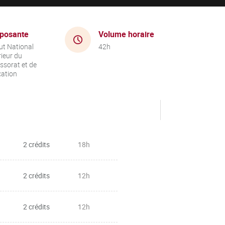
posante
Volume horaire
tut National
42h
ieur du
ssorat et de
cation
2 crédits
18h
2 crédits
12h
2 crédits
12h