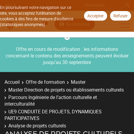
Aller à
En poursuivant votre navigation sur ce
site, vous acceptez l'utilisation de
Accepter
Refuser
cookies à des fins de mesure d'audience
Se connecter
(statistiques anonymes).
Offre en cours de modification : les informations
concernant le contenu des enseignements peuvent évoluer
jusqu’au 30 septembre
Accueil
Offre de formation
Master
Master Direction de projets ou établissements culturels
Parcours Ingénierie de l’action culturelle et
interculturalité
UE9 CONDUITE DE PROJETS, DYNAMIQUES
PARTICIPATIVES
Analyse de projets culturels
ANALYSE DE PROJETS CULTURELS