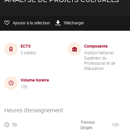
Ajouter à la sélection
Télécharger
ECTS
Composante
2 crédits
Institut National
Supérieur du
Professorat et de
l'Education
Volume horaire
12h
Heures d'enseignement
Travaux
TD
12h
Dirigés