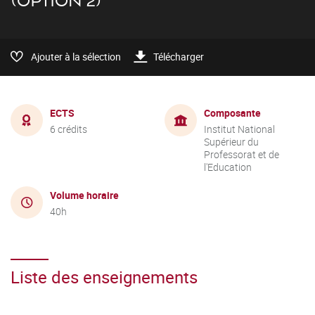
(OPTION 2)
Ajouter à la sélection
Télécharger
ECTS
Composante
6 crédits
Institut National
Supérieur du
Professorat et de
l'Education
Volume horaire
40h
Liste des enseignements