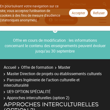
Aller à
En poursuivant votre navigation sur ce
site, vous acceptez l'utilisation de
Accepter
Refuser
cookies à des fins de mesure d'audience
Se connecter
(statistiques anonymes).
Offre en cours de modification : les informations
concernant le contenu des enseignements peuvent évoluer
jusqu’au 30 septembre
Accueil
Offre de formation
Master
Master Direction de projets ou établissements culturels
Parcours Ingénierie de l’action culturelle et
interculturalité
UE9 OPTION SPÉCIALITÉ
Approches interculturelles (option 2)
APPROCHES INTERCULTURELLES