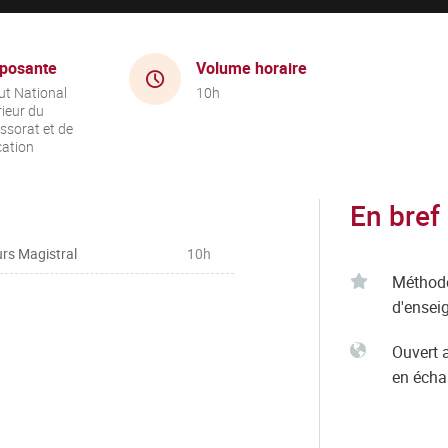
posante
Volume horaire
tut National
10h
ieur du
ssorat et de
cation
En bref
rs Magistral
10h
Méthod
d'ensei
Ouvert 
en éch