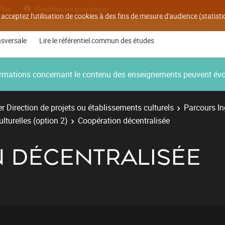
Plan
Candidatures inscriptions
 acceptez l'utilisation de cookies à des fins de mesure d'audience (statis
nsversale
Lire le référentiel commun des études
nformations concernant le contenu des enseignements peuvent év
r Direction de projets ou établissements culturels
Parcours Ing
lturelles (option 2)
Coopération décentralisée
 DÉCENTRALISÉE