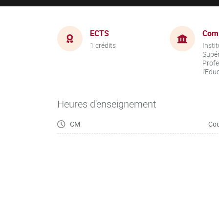
ECTS
Com
1 crédits
Insti
Supér
Profe
l'Edu
Heures d'enseignement
CM
Cou