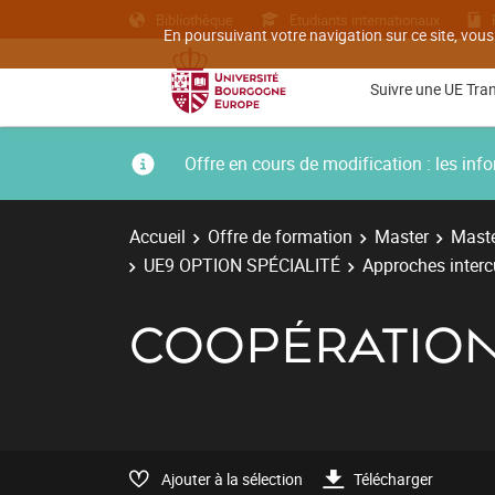
Bibliothèque
Etudiants internationaux
En poursuivant votre navigation sur ce site, vous
Suivre une UE Tra
Offre en cours de modification : les i
Accueil
Offre de formation
Master
Maste
UE9 OPTION SPÉCIALITÉ
Approches intercu
COOPÉRATION
Ajouter à la sélection
Télécharger