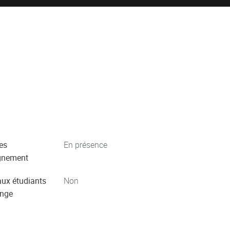
es
En présence
gnement
aux étudiants
Non
ange