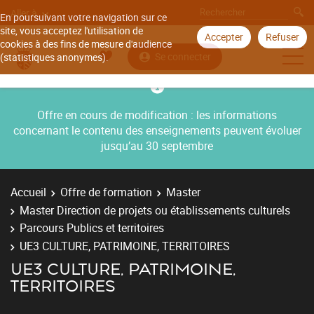
Aller à
En poursuivant votre navigation sur ce
site, vous acceptez l'utilisation de
Accepter
Refuser
cookies à des fins de mesure d'audience
Se connecter
(statistiques anonymes).
Offre en cours de modification : les informations
concernant le contenu des enseignements peuvent évoluer
jusqu’au 30 septembre
Accueil
Offre de formation
Master
Master Direction de projets ou établissements culturels
Parcours Publics et territoires
UE3 CULTURE, PATRIMOINE, TERRITOIRES
UE3 CULTURE, PATRIMOINE,
TERRITOIRES