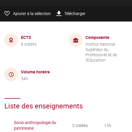
Ajouter à la sélection
Télécharger
ECTS
Composante
6 crédits
Institut National
Supérieur du
Professorat et de
l'Education
Volume horaire
54h
Liste des enseignements
Socio-anthropologie du
2 crédits
15h
patrimoine