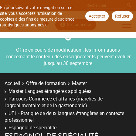
Aller à
En poursuivant votre navigation sur ce
site, vous acceptez l'utilisation de
Accepter
Refuser
cookies à des fins de mesure d'audience
Se connecter
(statistiques anonymes).
Offre en cours de modification : les informations
concernant le contenu des enseignements peuvent évoluer
jusqu’au 30 septembre
Accueil
Offre de formation
Master
Master Langues étrangères appliquées
Parcours Commerce et affaires (marchés de
l'agroalimentaire et de la gastronomie)
UE1 - Pratique de deux langues étrangères en contexte
professionnel
Espagnol de spécialité
ESPAGNOL DE SPÉCIALITÉ