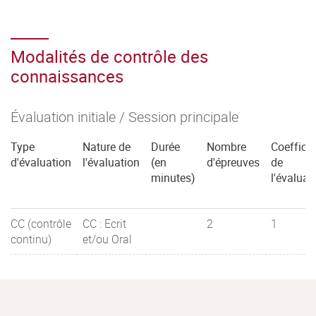
resultados de un estudio.
Modalidades de evaluación:
Modalités de contrôle des
Tarea escrita individual en clase: redacción de síntesis
connaissances
de fuentes informativas (competencias en comprensión
lectora y auditiva), desarrollo de competencias en
Évaluation initiale / Session principale
procesos de selección, integración y organización de la
información.
Type
Nature de
Durée
Nombre
Coefficie
d'évaluation
l'évaluation
(en
d'épreuves
de
Tarea escrita individual: redacción de documentos de
minutes)
l'évaluat
comunicación externa (para Instituciones, empresas),
evaluación y análisis de iniciativas comerciales
mediante la redacción de documentos argumentativos
CC (contrôle
CC : Ecrit
2
1
breves.
continu)
et/ou Oral
Módulo 2: Estrategias
mercadotécnicas y