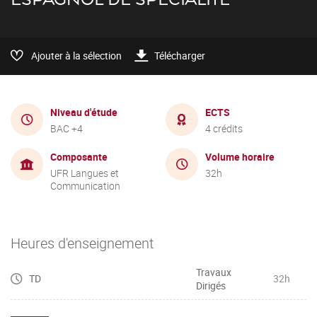
Ajouter à la sélection
Télécharger
Niveau d'étude
ECTS
BAC +4
4 crédits
Composante
Volume horaire
UFR Langues et
32h
Communication
Heures d'enseignement
Travaux
TD
32h
Dirigés