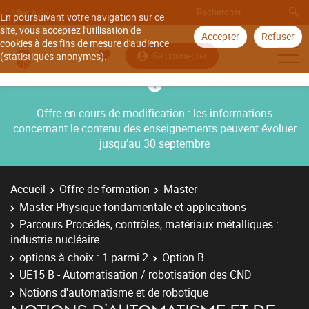
Aller à
En poursuivant votre navigation sur ce
site, vous acceptez l'utilisation de
Accepter
Refuser
cookies à des fins de mesure d'audience
Se connecter
(statistiques anonymes).
Offre en cours de modification : les informations
concernant le contenu des enseignements peuvent évoluer
jusqu’au 30 septembre
Accueil
Offre de formation
Master
Master Physique fondamentale et applications
Parcours Procédés, contrôles, matériaux métalliques :
industrie nucléaire
options à choix : 1 parmi 2
Option B
UE15 B - Automatisation / robotisation des CND
Notions d'automatisme et de robotique