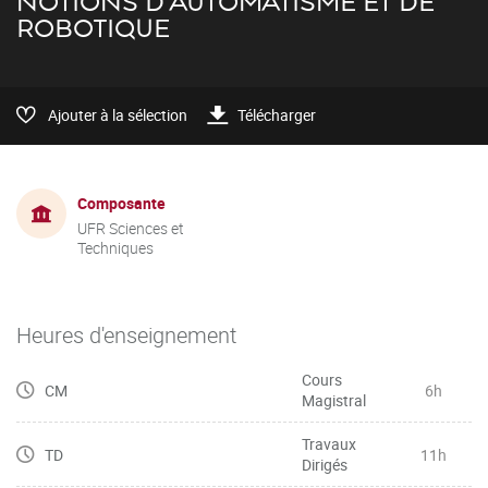
NOTIONS D'AUTOMATISME ET DE
ROBOTIQUE
Ajouter à la sélection
Télécharger
Composante
UFR Sciences et
Techniques
Heures d'enseignement
Cours
CM
6h
Magistral
Travaux
TD
11h
Dirigés