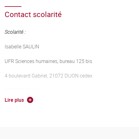
Contact scolarité
Scolarité :
Isabelle SAULIN
UFR Sciences humaines, bureau 125 bis
4 boulevard Gabriel, 21072 DIJON cedex
03.80.39.53.15
Lire plus
isabelle.saulin@ube.fr
Secrétariat pédagogique :
Catherine LOBET