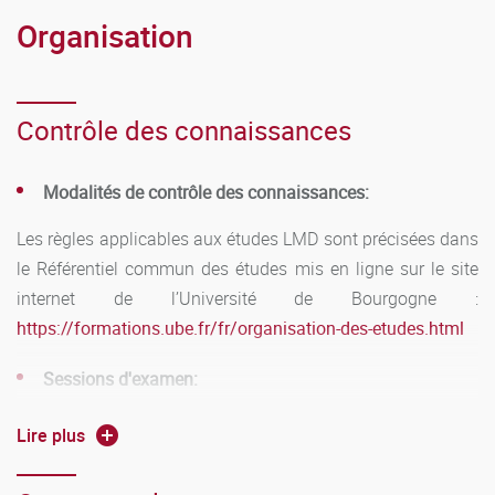
Organisation
Laboratoire Psy-DREPI - pôle AAFE
03.80.39.39.90
Contrôle des connaissances
catherine.lobet@ube.fr
Modalités de contrôle des connaissances:
Les règles applicables aux études LMD sont précisées dans
le Référentiel commun des études mis en ligne sur le site
internet de l’Université de Bourgogne :
https://formations.ube.fr/fr/organisation-des-etudes.html
Sessions d'examen:
Première session :
janvier pour le semestre 3 et juin pour le
Lire plus
semestre 4