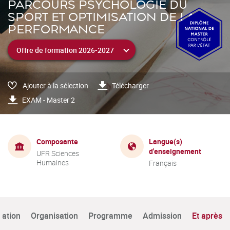
PARCOURS PSYCHOLOGIE DU
SPORT ET OPTIMISATION DE LA
PERFORMANCE
Ajouter à la sélection
Télécharger
EXAM - Master 2
Composante
Langue(s)
d'enseignement
UFR Sciences
Humaines
Français
tation
Organisation
Programme
Admission
Et après