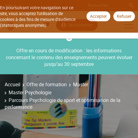
Aller à
En poursuivant votre navigation sur ce
site, vous acceptez l'utilisation de
Accepter
Refuser
cookies à des fins de mesure d'audience
Se connecter
(statistiques anonymes).
Offre en cours de modification : les informations
concernant le contenu des enseignements peuvent évoluer
jusqu’au 30 septembre
Accueil
Offre de formation
Master
Master Psychologie
Parcours Psychologie du sport et optimisation de la
performance