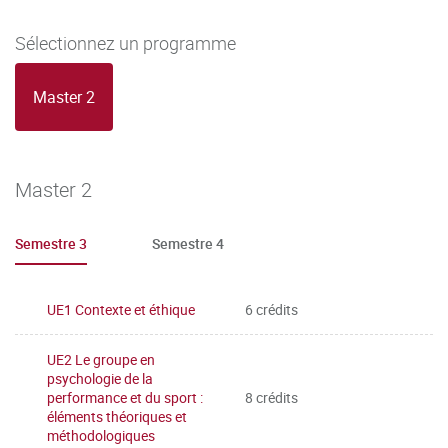
l’étudiant d’acquérir les crédits européens correspondants.
Sélectionnez un programme
Si les éléments (matières) constitutifs des UE non validées
ont une valeur en crédits européen, ils sont également
Master 2
capitalisables lorsque les notes obtenues à ces éléments
sont supérieures ou égales à 10 sur 20.
REDOUBLEMENT :
Le redoublement n’est pas de droit dans
Master 2
les formations sélectives et relève de l’appréciation
souveraine du jury.
Semestre 3
Semestre 4
UE1 Contexte et éthique
6 crédits
UE2 Le groupe en
psychologie de la
performance et du sport :
8 crédits
éléments théoriques et
méthodologiques