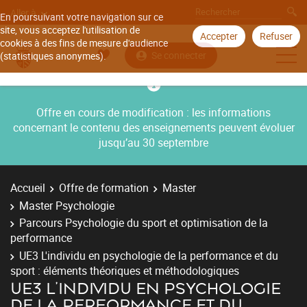
Aller à
En poursuivant votre navigation sur ce
site, vous acceptez l'utilisation de
Accepter
Refuser
cookies à des fins de mesure d'audience
Se connecter
(statistiques anonymes).
Offre en cours de modification : les informations
concernant le contenu des enseignements peuvent évoluer
jusqu’au 30 septembre
Accueil
Offre de formation
Master
Master Psychologie
Parcours Psychologie du sport et optimisation de la
performance
UE3 L'individu en psychologie de la performance et du
sport : éléments théoriques et méthodologiques
UE3 L'INDIVIDU EN PSYCHOLOGIE
DE LA PERFORMANCE ET DU