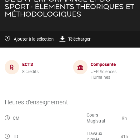
SPORT : ÉLÉMENTS THÉORIQUES ET
MÉTHODOLOGIQUES
Ajouter à la sélection
Télécharger
ECTS
Composante
8 crédits
UFR Sciences
Humaines
Heures d'enseignement
Cours
CM
9h
Magistral
Travaux
TD
41h
Dirigés