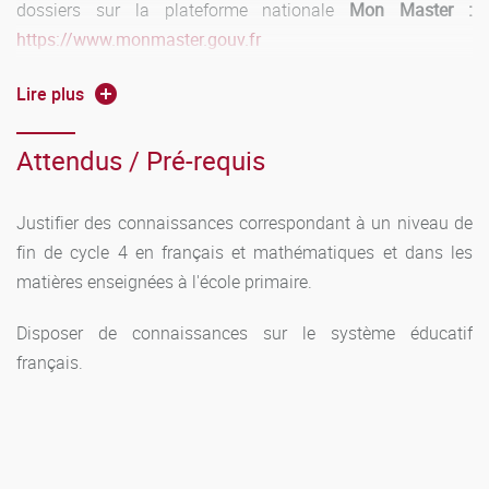
dossiers sur la plateforme nationale
Mon Master :
https://www.monmaster.gouv.fr
En M2 :
Lire plus
ère
Accès de plein droit :
pour les étudiants titulaires de la 1
Attendus / Pré-requis
année du master MEEF de l’université Bourgogne Europe.
Accès sur validation d'acquis :
pour les étudiants ayant
Justifier des connaissances correspondant à un niveau de
ère
validé une 1
année de master dans une autre mention
fin de cycle 4 en français et mathématiques et dans les
et/ou ayant validé une 1ère année de master dans une
matières enseignées à l'école primaire.
autre université. Consultations des dates de candidatures
Disposer de connaissances sur le système éducatif
et dépôt des dossiers sur l’application
eCandidat
:
français.
https://ecandidat.u-bourgogne.fr