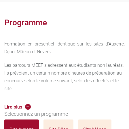
Programme
Formation en présentiel identique sur les sites d'Auxerre,
Dijon, Mâcon et Nevers.
Les parcours MEEF s'adressent aux étudiants non lauréats.
Ils prévoient un certain nombre d'heures de préparation au
concours selon le volume suivant, selon les effectifs et le
site :
Moins de 10 étudiants : 30h TD plus 2h TP par
Lire plus
admissible
Sélectionnez un programme
Entre 10 et 20 étudiants : 60h TD plus 2h TP par
admissible