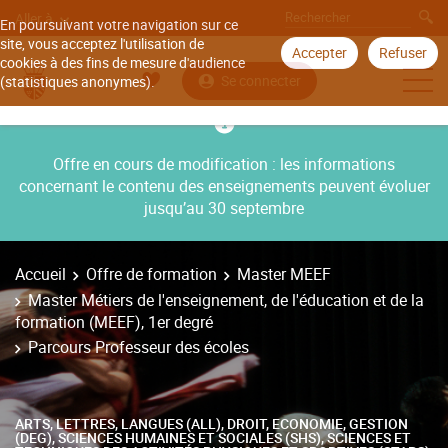
Aller à
En poursuivant votre navigation sur ce
site, vous acceptez l'utilisation de
Accepter
Refuser
cookies à des fins de mesure d'audience
Se connecter
(statistiques anonymes).
Offre en cours de modification : les informations
concernant le contenu des enseignements peuvent évoluer
jusqu’au 30 septembre
Accueil
Offre de formation
Master MEEF
Master Métiers de l'enseignement, de l'éducation et de la
formation (MEEF), 1er degré
Parcours Professeur des écoles
ARTS, LETTRES, LANGUES (ALL), DROIT, ECONOMIE, GESTION
(DEG), SCIENCES HUMAINES ET SOCIALES (SHS), SCIENCES ET