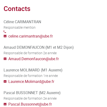
• Se former
Contacts
• Coopérer
Céline CARIMANTRAN
Responsable mention
celine.carimantran
@
ube.fr
Arnaud DEMONFAUCON (M1 et M2 Dijon)
Responsable de formation 2e année
Arnaud.Demonfaucon
@
ube.fr
Laurence MOLIMARD (M1 Auxerre)
Responsable de formation 1re année
Laurence.Molimard
@
ube.fr
Pascal BUSSONNET (M2 Auxerre)
Responsable de formation 2e année
Pascal.Bussonnet
@
ube.fr