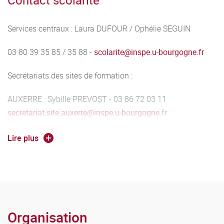
Contact scolarité
Services centraux : Laura DUFOUR / Ophélie SEGUIN
03 80 39 35 85 / 35 88 -
scolarite
@
inspe.u-bourgogne.fr
Secrétariats des sites de formation :
AUXERRE : Sybille PREVOST - 03 86 72 03 11
secretariat.site.auxerre
@
inspe.u-bourgogne.fr
DIJON : Séverine DELEPIERRE - 03 80 67 09 50
Lire plus
secretariat.site.dijon
@
inspe.u-bourgogne.fr
MACON : Carine BERNIGAUD - 03 85 21 94 21
secretariat.site.macon
@
inspe.u-bourgogne.fr
NEVERS : Anne-Lise CHARPENTIER - 03 86 59 74 84
Organisation
secretariat.site.nevers
@
inspe.u-bourgogne.fr