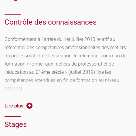
Contrôle des connaissances
Conformément à l’arrêté du 1er juillet 2013 relatif au
référentiel des compétences professionnelles des métiers
du professorat et de l'éducation, le référentiel commun de
formation « former aux métiers du professorat et de
l’éducation au 21ème siècle » (juillet 2019) fixe les
compétences attendues en fin de formation au niveau
national.
Ces compétences sont évaluées en contrôle continu
intégral (CCI). Cette modalité d’évaluation consiste à
Lire plus
évaluer les compétences (et les ressources afférentes)
acquises par les étudiants tout au long de la période
Stages
d’apprentissage par des évaluations multiples, diversifiées