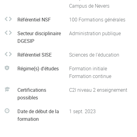
Campus de Nevers
P5 : Évaluer les progrès et les acquisitions des élèves
Par ailleurs le master permet l’acquisition de
Référentiel NSF
100 Formations générales
connaissances et de compétences liées à l’initiation à la
recherche : connaissance du champ des recherches en
Secteur disciplinaire
Administration publique
éducation, compétences méthodologiques et
DGESIP
rédactionnelles.
Référentiel SISE
Sciences de l'éducation
Dans le cadre de ce master, la formation sera déclinée en
neuf compétences relatives aux trois blocs de compétences
Régime(s) d'études
Formation initiale
du référentiel de la formation MEEF :
Formation continue
• Éduquer
• Communiquer
Certifications
C2I niveau 2 enseignement
• Enseigner les savoirs à l’école primaire
possibles
• Planifier et Séquencer
Date de début de la
1 sept. 2023
• Évaluer
formation
• Faciliter les apprentissages de tous les élèves
• Faire preuve de réflexivité