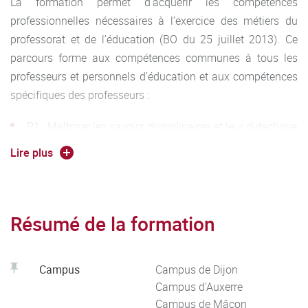
La formation permet d’acquérir les compétences
professionnelles nécessaires à l’exercice des métiers du
professorat et de l’éducation (BO du 25 juillet 2013). Ce
parcours forme aux compétences communes à tous les
professeurs et personnels d’éducation et aux compétences
spécifiques des professeurs :
P1 : Maîtriser les savoirs disciplinaires et leur didactique
Lire plus
P2 : Maîtriser la langue française dans le cadre de son
enseignement
P3 : Construire, mettre en œuvre et animer des
situations d’enseignement et d’apprentissage efficaces
Résumé de la formation
prenant en compte la diversité des élèves
P4 : Organiser et assurer un mode de fonctionnement
Campus
Campus de Dijon
du groupe favorisant l'apprentissage et la socialisation
Campus d'Auxerre
des élèves
Campus de Mâcon