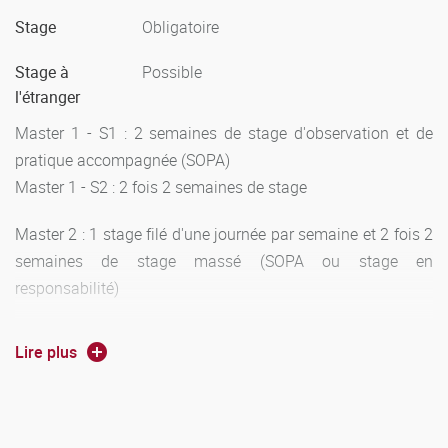
et réparties au long des semestres.
Stage
Obligatoire
Elle a également pour objectif de redonner une dimension
formative à l’évaluation, par une communication régulière
Stage à
Possible
aux étudiants des résultats obtenus.
l'étranger
Les évaluations en CCI sont constituées par des tâches
Master 1 - S1 : 2 semaines de stage d'observation et de
complexes (TC) auxquelles peuvent être adjointes des
pratique accompagnée (SOPA)
tâches simples (TS).
Master 1 - S2 : 2 fois 2 semaines de stage
Master 2 : 1 stage filé d'une journée par semaine et 2 fois 2
semaines de stage massé (SOPA ou stage en
responsabilité)
Lire plus