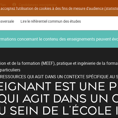
Plan
Candidatures inscriptions
 acceptez l'utilisation de cookies à des fins de mesure d'audience (statis
nsversale
Lire le référentiel commun des études
nformations concernant le contenu des enseignements peuvent év
ion et de la formation (MEEF), pratique et ingénierie de la forma
articuliers
RESSOURCES QUI AGIT DANS UN CONTEXTE SPÉCIFIQUE AU SE
SEIGNANT EST UNE
UI AGIT DANS UN 
U SEIN DE L'ÉCOLE 