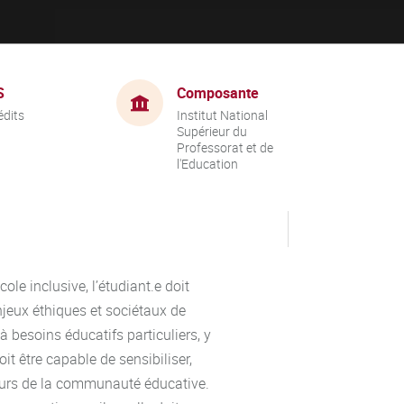
S
Composante
édits
Institut National
Supérieur du
Professorat et de
l'Education
le inclusive, l’étudiant.e doit
enjeux éthiques et sociétaux de
s à besoins éducatifs particuliers, y
it être capable de sensibiliser,
teurs de la communauté éducative.