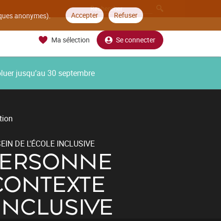
Accepter
Refuser
tiques anonymes).
Ma sélection
Se connecter
oluer jusqu’au 30 septembre
tion
IN DE L'ÉCOLE INCLUSIVE
 PERSONNE
CONTEXTE
INCLUSIVE