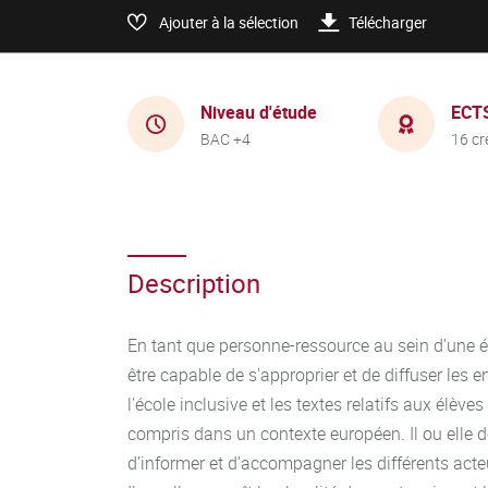
Ajouter à la sélection
Télécharger
Niveau d'étude
ECT
BAC +4
16 cr
Description
En tant que personne-ressource au sein d’une éco
être capable de s'approprier et de diffuser les 
l'école inclusive et les textes relatifs aux élève
compris dans un contexte européen. Il ou elle do
d’informer et d’accompagner les différents ac