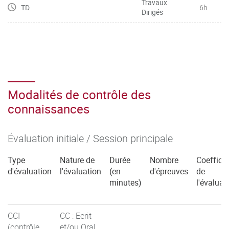
Travaux
TD
6h
Dirigés
Modalités de contrôle des
connaissances
Évaluation initiale / Session principale
Type
Nature de
Durée
Nombre
Coefficie
d'évaluation
l'évaluation
(en
d'épreuves
de
minutes)
l'évaluat
CCI
CC : Ecrit
(contrôle
et/ou Oral