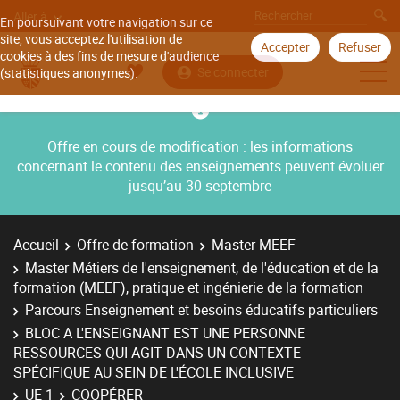
Aller à
En poursuivant votre navigation sur ce
site, vous acceptez l'utilisation de
Accepter
Refuser
cookies à des fins de mesure d'audience
Se connecter
(statistiques anonymes).
Offre en cours de modification : les informations
concernant le contenu des enseignements peuvent évoluer
jusqu’au 30 septembre
Accueil
Offre de formation
Master MEEF
Master Métiers de l'enseignement, de l'éducation et de la
formation (MEEF), pratique et ingénierie de la formation
Parcours Enseignement et besoins éducatifs particuliers
BLOC A L'ENSEIGNANT EST UNE PERSONNE
RESSOURCES QUI AGIT DANS UN CONTEXTE
SPÉCIFIQUE AU SEIN DE L'ÉCOLE INCLUSIVE
UE 1
COOPÉRER