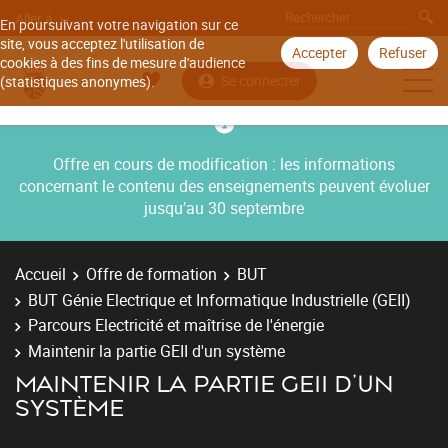
Aller à
En poursuivant votre navigation sur ce
site, vous acceptez l'utilisation de
Accepter
Refuser
cookies à des fins de mesure d'audience
Se connecter
(statistiques anonymes).
Offre en cours de modification : les informations
concernant le contenu des enseignements peuvent évoluer
jusqu’au 30 septembre
Accueil
Offre de formation
BUT
BUT Génie Electrique et Informatique Industrielle (GEII)
Parcours Electricité et maîtrise de l'énergie
Maintenir la partie GEII d'un système
MAINTENIR LA PARTIE GEII D'UN
SYSTÈME