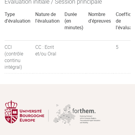
Évaluation initiale / Session principale
Type
Nature de
Durée
Nombre
Coefficie
d'évaluation
l'évaluation
(en
d'épreuves
de
minutes)
l'évaluat
CCI
CC : Ecrit
5
(contrôle
et/ou Oral
continu
intégral)