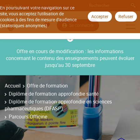
Aller à
En poursuivant votre navigation sur ce
site, vous acceptez l'utilisation de
Accepter
Refuser
cookies à des fins de mesure d'audience
Se connecter
(statistiques anonymes).
Offre en cours de modification : les informations
concernant le contenu des enseignements peuvent évoluer
jusqu’au 30 septembre
Accueil
Offre de formation
Diplôme de formation approfondie santé
Diplôme de formation approfondie en sciences
pharmaceutiques (DFASP)
Parcours Officine