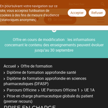
Aller à
En poursuivant votre navigation sur ce
site, vous acceptez l'utilisation de
Accepter
Refuser
cookies à des fins de mesure d'audience
Se connecter
(statistiques anonymes).
Offre en cours de modification : les informations
concernant le contenu des enseignements peuvent évoluer
jusqu’au 30 septembre
Accueil
Offre de formation
Diplôme de formation approfondie santé
Diplôme de formation approfondie en sciences
pharmaceutiques (DFASP)
Parcours Officine
UE Parcours Officine 1
UE 1A
Prise en charge pharmaceutique globale du patient
(premier recours)
PRISE EN CHARGE