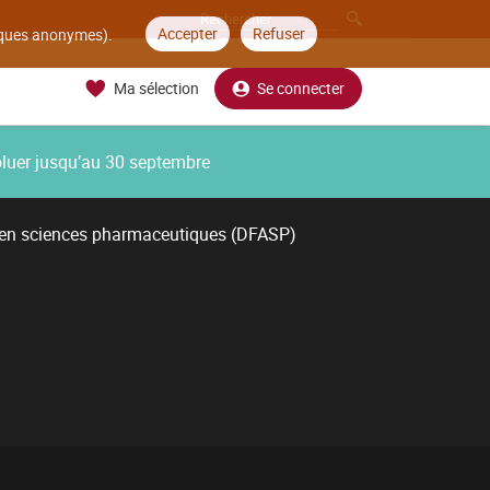
Accepter
Refuser
tiques anonymes).
Ma sélection
Se connecter
oluer jusqu’au 30 septembre
 en sciences pharmaceutiques (DFASP)