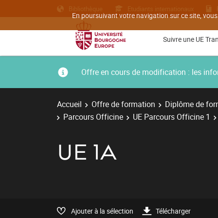
Bibliothèque
Etudiants internationaux
En poursuivant votre navigation sur ce site, vous
Suivre une UE Tra
Offre en cours de modification : les i
Accueil
Offre de formation
Diplôme de for
Parcours Officine
UE Parcours Officine 1
UE 1A
Ajouter à la sélection
Télécharger