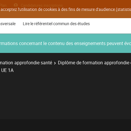
Plan
Candidatures inscriptions
 acceptez l'utilisation de cookies à des fins de mesure d'audience (statis
nsversale
Lire le référentiel commun des études
nformations concernant le contenu des enseignements peuvent év
mation approfondie santé
Diplôme de formation approfondie
UE 1A