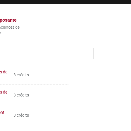
posante
ciences de
é
s de
3 crédits
s de
3 crédits
ent
3 crédits