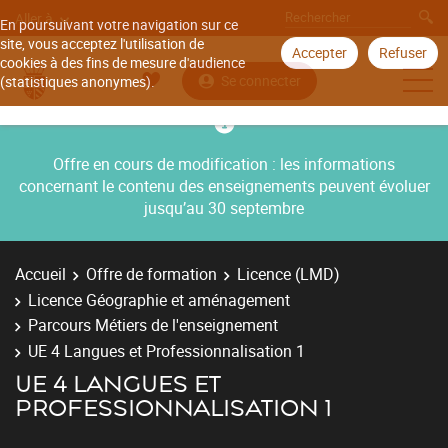
Aller à
En poursuivant votre navigation sur ce
site, vous acceptez l'utilisation de
Accepter
Refuser
cookies à des fins de mesure d'audience
Se connecter
(statistiques anonymes).
Offre en cours de modification : les informations
concernant le contenu des enseignements peuvent évoluer
jusqu’au 30 septembre
Accueil
Offre de formation
Licence (LMD)
Licence Géographie et aménagement
Parcours Métiers de l'enseignement
UE 4 Langues et Professionnalisation 1
UE 4 LANGUES ET
PROFESSIONNALISATION 1