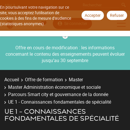
Aller à
En poursuivant votre navigation sur ce
site, vous acceptez l'utilisation de
Accepter
Refuser
cookies à des fins de mesure d'audience
Se connecter
(statistiques anonymes).
Offre en cours de modification : les informations
concernant le contenu des enseignements peuvent évoluer
jusqu’au 30 septembre
Accueil
Offre de formation
Master
Master Administration économique et sociale
Parcours Smart city et gouvernance de la donnée
UE 1 - Connaissances fondamentales de spécialité
UE 1 - CONNAISSANCES
FONDAMENTALES DE SPÉCIALITÉ