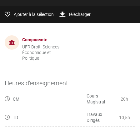
Ajouter à la sélection
Télécharger
Composante
UFR Droit, Sciences
Économique et
Politique
Heures d'enseignement
Cours
CM
20h
Magistral
Travaux
TD
10,5h
Dirigés