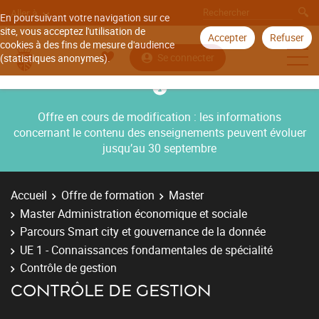
Aller à
En poursuivant votre navigation sur ce
site, vous acceptez l'utilisation de
Accepter
Refuser
cookies à des fins de mesure d'audience
Se connecter
(statistiques anonymes).
Offre en cours de modification : les informations
concernant le contenu des enseignements peuvent évoluer
jusqu’au 30 septembre
Accueil
Offre de formation
Master
Master Administration économique et sociale
Parcours Smart city et gouvernance de la donnée
UE 1 - Connaissances fondamentales de spécialité
Contrôle de gestion
CONTRÔLE DE GESTION