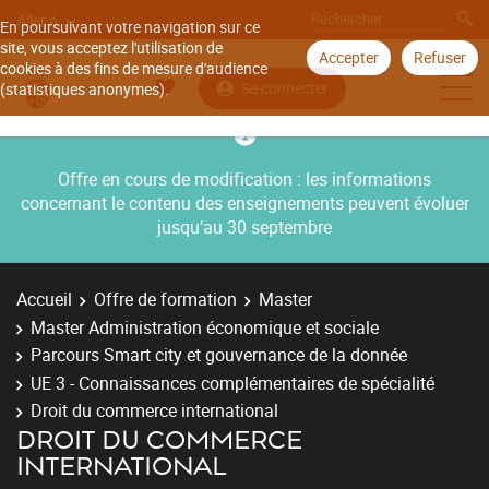
Aller à
En poursuivant votre navigation sur ce
site, vous acceptez l'utilisation de
Accepter
Refuser
cookies à des fins de mesure d'audience
Se connecter
(statistiques anonymes).
Offre en cours de modification : les informations
concernant le contenu des enseignements peuvent évoluer
jusqu’au 30 septembre
Accueil
Offre de formation
Master
Master Administration économique et sociale
Parcours Smart city et gouvernance de la donnée
UE 3 - Connaissances complémentaires de spécialité
Droit du commerce international
DROIT DU COMMERCE
INTERNATIONAL