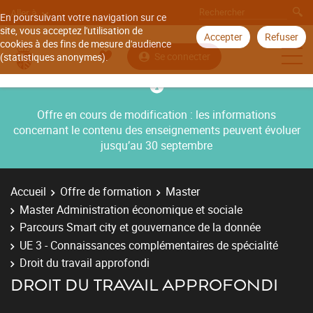
Aller à
En poursuivant votre navigation sur ce
site, vous acceptez l'utilisation de
Accepter
Refuser
cookies à des fins de mesure d'audience
Se connecter
(statistiques anonymes).
Offre en cours de modification : les informations
concernant le contenu des enseignements peuvent évoluer
jusqu’au 30 septembre
Accueil
Offre de formation
Master
Master Administration économique et sociale
Parcours Smart city et gouvernance de la donnée
UE 3 - Connaissances complémentaires de spécialité
Droit du travail approfondi
DROIT DU TRAVAIL APPROFONDI