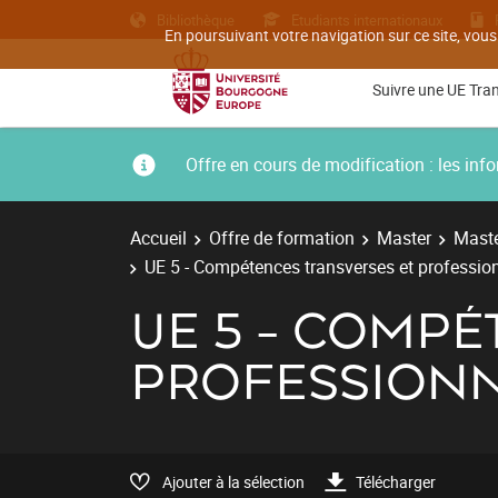
Bibliothèque
Etudiants internationaux
En poursuivant votre navigation sur ce site, vous
Suivre une UE Tra
Offre en cours de modification : les i
Accueil
Offre de formation
Master
Maste
UE 5 - Compétences transverses et professio
UE 5 - COMPÉ
PROFESSIONN
Ajouter à la sélection
Télécharger