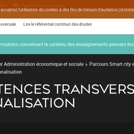
Plan
Candidatures inscriptions
 acceptez l'utilisation de cookies à des fins de mesure d'audience (statis
nsversale
Lire le référentiel commun des études
nformations concernant le contenu des enseignements peuvent év
r Administration économique et sociale
Parcours Smart city 
nnalisation
TENCES TRANSVERS
ALISATION