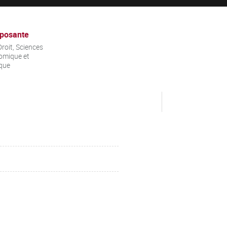
posante
roit, Sciences
omique et
ique