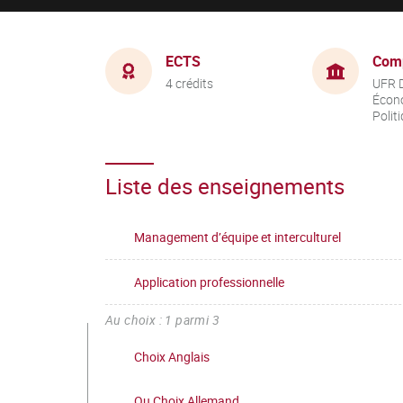
ECTS
Com
4 crédits
UFR D
Écon
Polit
Liste des enseignements
Management d’équipe et interculturel
Application professionnelle
Au choix : 1 parmi 3
Choix Anglais
Ou Choix Allemand