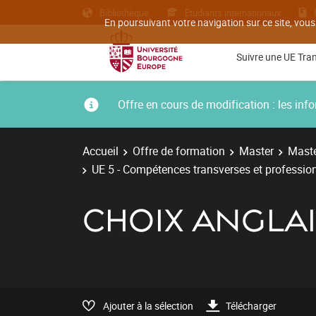
Bibliothèque
Etudiants internationaux
En poursuivant votre navigation sur ce site, vous
Suivre une UE Tra
Offre en cours de modification : les i
Accueil
Offre de formation
Master
Maste
UE 5 - Compétences transverses et professio
CHOIX ANGLA
Ajouter à la sélection
Télécharger