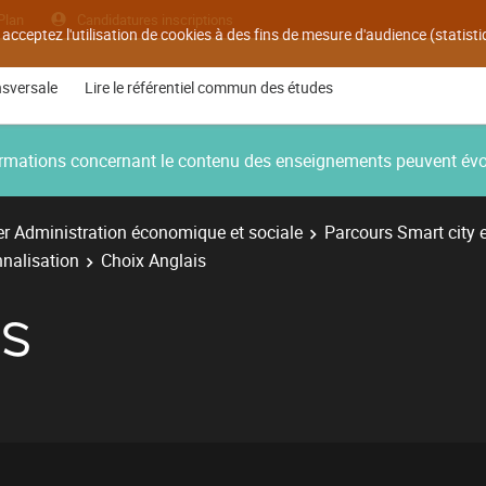
Plan
Candidatures inscriptions
 acceptez l'utilisation de cookies à des fins de mesure d'audience (statis
nsversale
Lire le référentiel commun des études
nformations concernant le contenu des enseignements peuvent év
r Administration économique et sociale
Parcours Smart city 
nnalisation
Choix Anglais
IS