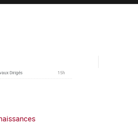
vaux Dirigés
15h
nnaissances