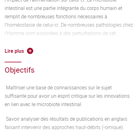
intestinal est une partie intégrante du corps humain et
remplit de nombreuses fonctions nécessaires à
l’homéostasie de celui-ci. De nombreuses pathologies chez
l’Homme sont associées à des perturbations de cet
écosystème microbien, ce qui en fait une cible pour des
interventions nutritionnelles et/ou thérapeutiques.
Lire plus
L'ensemble de ces sujets de société est abordé dans ce
cours.
Objectifs
Programme :
Maîtriser une base de connaissances sur le sujet
Cours Magistraux
suffisante pour avoir un esprit critique sur les innovations
en lien avec le microbiote intestinal.
Dynamique du microbiote intestinal chez l’Homme (4h)
Savoir analyser des résultats de publications en anglais
Les techniques d’analyses et leurs biais (4h)
faisant intervenir des approches haut-débits (-omique).