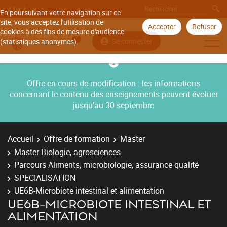
Aller à
En poursuivant votre navigation sur ce
site, vous acceptez l'utilisation de
Accepter
Refuser
cookies à des fins de mesure d'audience
Se connecter
(statistiques anonymes).
Offre en cours de modification : les informations
concernant le contenu des enseignements peuvent évoluer
jusqu’au 30 septembre
Accueil
Offre de formation
Master
Master Biologie, agrosciences
Parcours Aliments, microbiologie, assurance qualité
SPECIALISATION
UE6B-Microbiote intestinal et alimentation
UE6B-MICROBIOTE INTESTINAL ET
ALIMENTATION