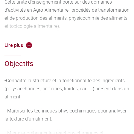
Cette unité d’enseignement porte sur des domaines
d’activités en Agro-Alimentaire : procédés de transformation
et de production des aliments, physicochimie des aliments,
et toxicologie alimentaire).
Programme :
Lire plus
Procédés (10h CM et 6h TD) :
Objectifs
-Introduction aux procédés alimentaires, Opérations
unitaires, diagrammes de fabrication
-Connaître la structure et la fonctionnalité des ingrédients
(polysaccharides, protéines, lipides, eau, …) présent dans un
-Lois de transferts (matière, chaleur) et réacteurs
aliment.
-Conservation des aliments et des microorganismes (froid
-Maîtriser les techniques physicochimiques pour analyser
et déshydratation)
la texture d’un aliment.
-Technologies innovantes de décontamination microbienne
-Mieux appréhender les réactions chimiques et