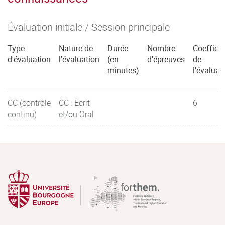
sécurité chez l’Homme– réglementation.
Évaluation initiale / Session principale
-Les matériaux au contact des denrées alimentaires.
Type
Nature de
Durée
Nombre
Coefficie
-Identification d’un effet toxique
-
génotoxicité.
d'évaluation
l'évaluation
(en
d'épreuves
de
minutes)
l'évaluat
CC (contrôle
CC : Ecrit
6
continu)
et/ou Oral