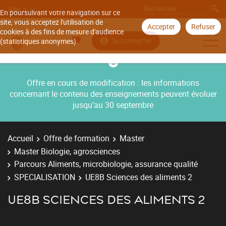
Aller à
En poursuivant votre navigation sur ce
site, vous acceptez l'utilisation de
Accepter
Refuser
cookies à des fins de mesure d'audience
Se connecter
(statistiques anonymes).
Offre en cours de modification : les informations
concernant le contenu des enseignements peuvent évoluer
jusqu’au 30 septembre
Accueil
Offre de formation
Master
Master Biologie, agrosciences
Parcours Aliments, microbiologie, assurance qualité
SPECIALISATION
UE8B Sciences des aliments 2
UE8B SCIENCES DES ALIMENTS 2