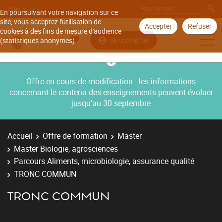
Aller à
En poursuivant votre navigation sur ce
site, vous acceptez l'utilisation de
Accepter
Refuser
cookies à des fins de mesure d'audience
Se connecter
(statistiques anonymes).
Offre en cours de modification : les informations
concernant le contenu des enseignements peuvent évoluer
jusqu’au 30 septembre
Accueil
Offre de formation
Master
Master Biologie, agrosciences
Parcours Aliments, microbiologie, assurance qualité
TRONC COMMUN
TRONC COMMUN