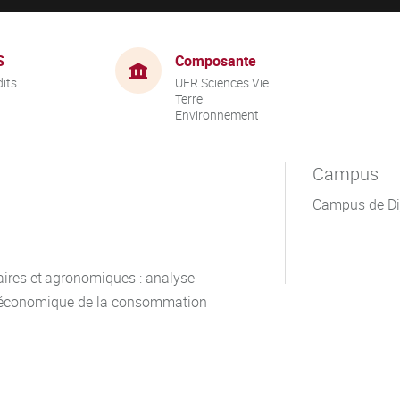
S
Composante
dits
UFR Sciences Vie
Terre
Environnement
Campus
Campus de Di
aires et agronomiques : analyse
e économique de la consommation