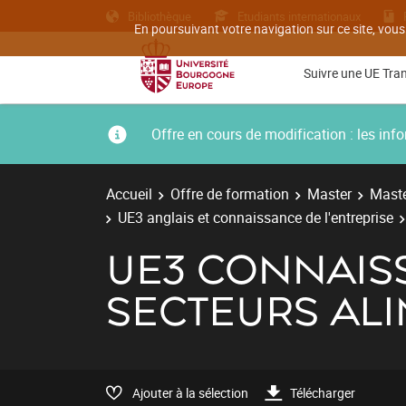
Bibliothèque
Etudiants internationaux
En poursuivant votre navigation sur ce site, vous
Suivre une UE Tra
Offre en cours de modification : les i
Accueil
Offre de formation
Master
Maste
UE3 anglais et connaissance de l'entreprise
UE3 CONNAIS
SECTEURS AL
Ajouter à la sélection
Télécharger