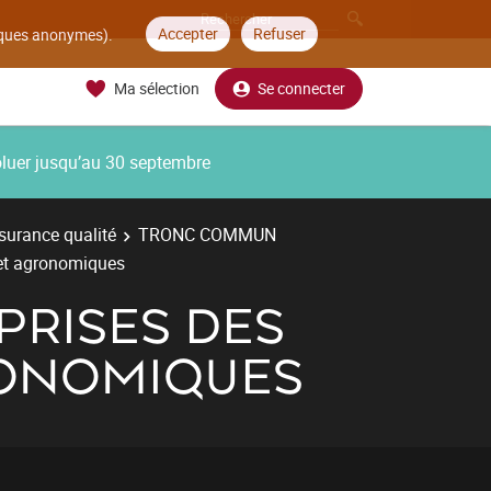
Accepter
Refuser
tiques anonymes).
Ma sélection
Se connecter
oluer jusqu’au 30 septembre
surance qualité
TRONC COMMUN
 et agronomiques
PRISES DES
RONOMIQUES