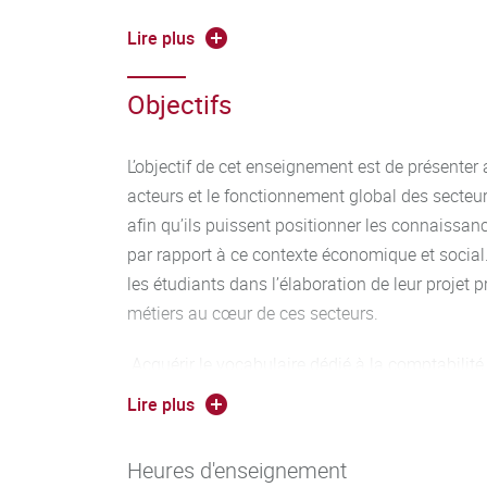
Intervention Vitagora sur les métiers en IAA. 2
Lire plus
Médias et IAA. 4h CM
Objectifs
Connaissances des entreprises (coopératives – 
modes de distribution (circuits courts). 4h CM
L’objectif de cet enseignement est de présenter 
acteurs et le fonctionnement global des secteu
afin qu’ils puissent positionner les connaissa
par rapport à ce contexte économique et social. 
les étudiants dans l’élaboration de leur projet 
métiers au cœur de ces secteurs.
Acquérir le vocabulaire dédié à la comptabilité e
capable d’interagir avec les services correspon
Lire plus
Connaitre les différents acteurs de la chaine al
Heures d'enseignement
la distribution.