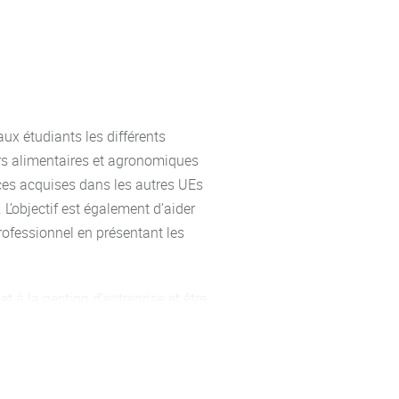
h CM
fermes – industries) et des
aux étudiants les différents
rs alimentaires et agronomiques
nces acquises dans les autres UEs
L’objectif est également d’aider
professionnel en présentant les
t à la gestion d’entreprise et être
dants dans l’entreprise.
imentaire de la production jusqu’à