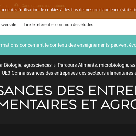
Plan
Candidatures inscriptions
 acceptez l'utilisation de cookies à des fins de mesure d'audience (statis
nsversale
Lire le référentiel commun des études
nformations concernant le contenu des enseignements peuvent év
r Biologie, agrosciences
Parcours Aliments, microbiologie, as
UE3 Connaissances des entreprises des secteurs alimentaires
SANCES DES ENTRE
IMENTAIRES ET AG