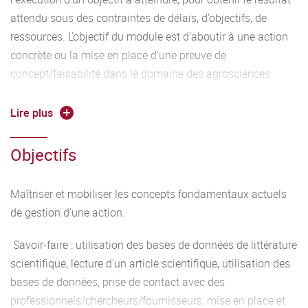
attendu sous des contraintes de délais, d’objectifs, de
ressources. L’objectif du module est d’aboutir à une action
concrète ou la mise en place d’une preuve de
concept/faisabilité dans le domaine des agrosciences
(microbiologie, alimentation, production végétale, procédés,
…).
Lire plus
Cette UE est suivie par l'ensemble des étudiants des 5
Objectifs
parcours de la mention BAG (M1 B2IPME, M1 A3DD, M1
AMAQ, M1 MB et M1 PFAA)
Maîtriser et mobiliser les concepts fondamentaux actuels
Programme :
de gestion d’une action.
Cours magistraux (10h)
Savoir-faire : utilisation des bases de données de littérature
scientifique, lecture d'un article scientifique, utilisation des
Lignes directrices pour la conception d’un projet
bases de données, prise de contact avec des
expérimental et/ou d’une action de communication
professionnels/chercheurs/fournisseurs, mise en place et