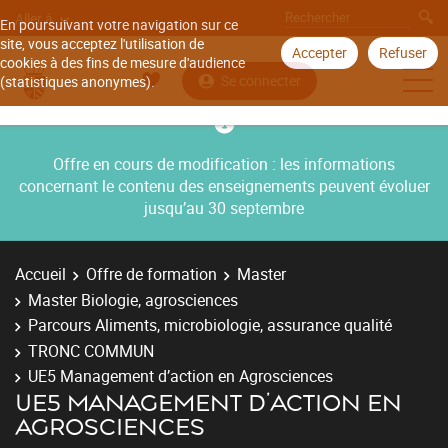
Aller à
En poursuivant votre navigation sur ce
site, vous acceptez l'utilisation de
Accepter
Refuser
cookies à des fins de mesure d'audience
Se connecter
(statistiques anonymes).
Offre en cours de modification : les informations
concernant le contenu des enseignements peuvent évoluer
jusqu’au 30 septembre
Accueil
Offre de formation
Master
Master Biologie, agrosciences
Parcours Aliments, microbiologie, assurance qualité
TRONC COMMUN
UE5 Management d’action en Agrosciences
UE5 MANAGEMENT D’ACTION EN
AGROSCIENCES