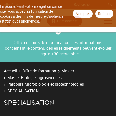
Aller à
En poursuivant votre navigation sur ce
site, vous acceptez l'utilisation de
Accepter
Refuser
cookies à des fins de mesure d'audience
Se connecter
(statistiques anonymes).
Offre en cours de modification : les informations
concernant le contenu des enseignements peuvent évoluer
jusqu’au 30 septembre
Accueil
Offre de formation
Master
Master Biologie, agrosciences
Parcours Microbiologie et biotechnologies
SPECIALISATION
SPECIALISATION