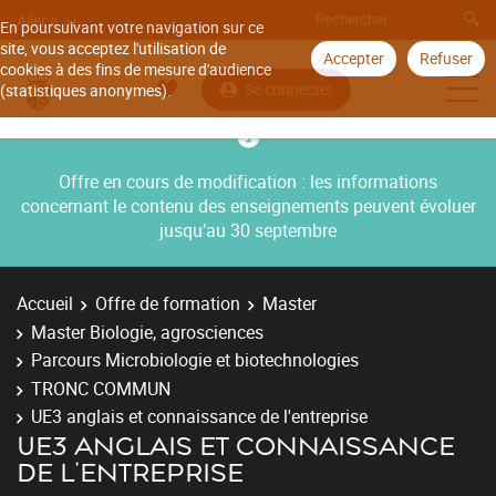
Aller à
En poursuivant votre navigation sur ce
site, vous acceptez l'utilisation de
Accepter
Refuser
cookies à des fins de mesure d'audience
Se connecter
(statistiques anonymes).
Offre en cours de modification : les informations
concernant le contenu des enseignements peuvent évoluer
jusqu’au 30 septembre
Accueil
Offre de formation
Master
Master Biologie, agrosciences
Parcours Microbiologie et biotechnologies
TRONC COMMUN
UE3 anglais et connaissance de l'entreprise
UE3 ANGLAIS ET CONNAISSANCE
DE L'ENTREPRISE