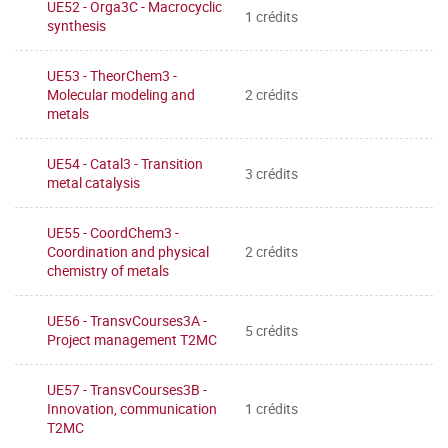
UE52 - Orga3C - Macrocyclic
1 crédits
synthesis
UE53 - TheorChem3 -
Molecular modeling and
2 crédits
metals
UE54 - Catal3 - Transition
3 crédits
metal catalysis
UE55 - CoordChem3 -
Coordination and physical
2 crédits
chemistry of metals
UE56 - TransvCourses3A -
5 crédits
Project management T2MC
UE57 - TransvCourses3B -
Innovation, communication
1 crédits
T2MC