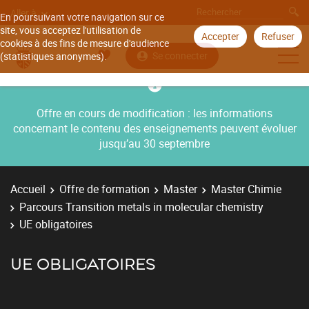
Aller à
En poursuivant votre navigation sur ce
site, vous acceptez l'utilisation de
Accepter
Refuser
cookies à des fins de mesure d'audience
Se connecter
(statistiques anonymes).
Offre en cours de modification : les informations
concernant le contenu des enseignements peuvent évoluer
jusqu’au 30 septembre
Accueil
Offre de formation
Master
Master Chimie
Parcours Transition metals in molecular chemistry
UE obligatoires
UE OBLIGATOIRES