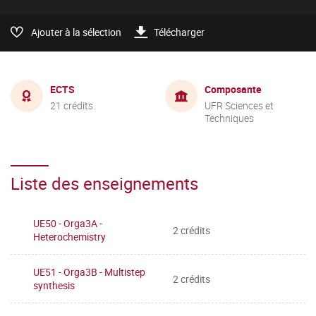
Ajouter à la sélection
Télécharger
ECTS
Composante
21 crédits
UFR Sciences et
Techniques
Liste des enseignements
UE50 - Orga3A -
2 crédits
Heterochemistry
UE51 - Orga3B - Multistep
2 crédits
synthesis