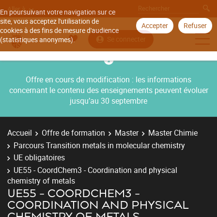
Aller à
En poursuivant votre navigation sur ce
site, vous acceptez l'utilisation de
Accepter
Refuser
cookies à des fins de mesure d'audience
Se connecter
(statistiques anonymes).
Offre en cours de modification : les informations
concernant le contenu des enseignements peuvent évoluer
jusqu’au 30 septembre
Accueil
Offre de formation
Master
Master Chimie
Parcours Transition metals in molecular chemistry
UE obligatoires
UE55 - CoordChem3 - Coordination and physical
chemistry of metals
UE55 - COORDCHEM3 -
COORDINATION AND PHYSICAL
CHEMISTRY OF METALS