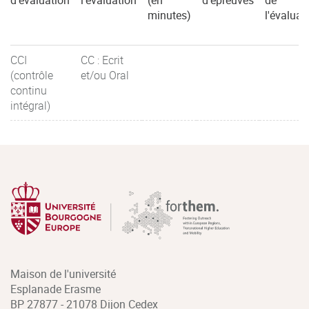
d'évaluation
l'évaluation
(en
d'épreuves
de
minutes)
l'évaluat
CCI
CC : Ecrit
(contrôle
et/ou Oral
continu
intégral)
Maison de l'université
Esplanade Erasme
BP 27877 - 21078 Dijon Cedex