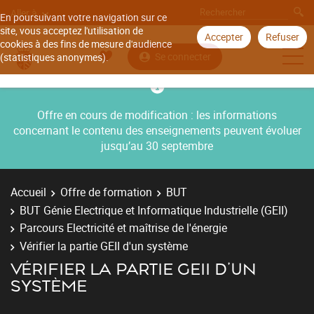
Aller à
En poursuivant votre navigation sur ce
site, vous acceptez l'utilisation de
Accepter
Refuser
cookies à des fins de mesure d'audience
Se connecter
(statistiques anonymes).
Offre en cours de modification : les informations
concernant le contenu des enseignements peuvent évoluer
jusqu’au 30 septembre
Accueil
Offre de formation
BUT
BUT Génie Electrique et Informatique Industrielle (GEII)
Parcours Electricité et maîtrise de l'énergie
Vérifier la partie GEII d'un système
VÉRIFIER LA PARTIE GEII D'UN
SYSTÈME